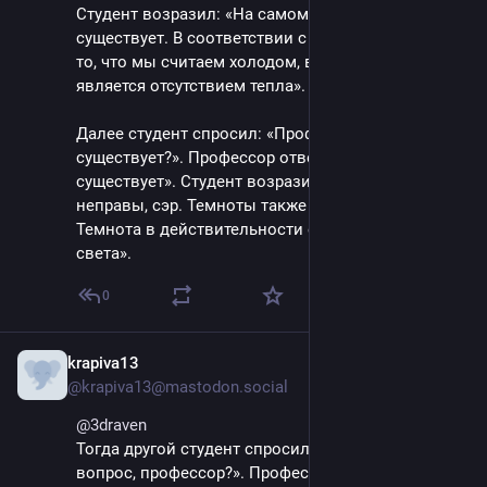
Студент возразил: «На самом деле, сэр, холода не 
существует. В соответствии с законами физики, 
то, что мы считаем холодом, в действительности 
является отсутствием тепла».  
Далее студент спросил: «Профессор, темнота 
существует?». Профессор ответил: «Конечно, 
существует». Студент возразил: «Вы опять 
неправы, сэр. Темноты также не существует. 
Темнота в действительности есть отсутствие 
света».
0
krapiva13
May 9, 2025
@krapiva13@mastodon.social
@
3draven
Тогда другой студент спросил: «Могу я задать вам 
вопрос, профессор?». Профессор ответил: 