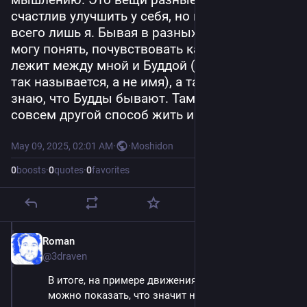
счастлив улучшить у себя, но к сожалению, я, 
всего лишь я. Бывая в разных состояниях я 
могу понять, почувствовать какая пропасть 
лежит между мной и Буддой (это состояние 
так называется, а не имя), а так же я точно 
знаю, что Будды бывают. Там, впереди, есть 
совсем другой способ жить и он не сказка.
May 09, 2025, 02:01 AM
·
·
Moshidon
0
boosts
·
0
quotes
·
0
favorites
Roman
May 9, 2025
@3draven
В итоге, на примере движения в Тайцзицюань 
можно показать, что значит нет добра и зла, в 