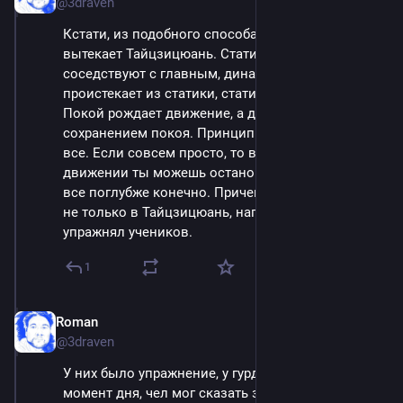
@3draven
Кстати, из подобного способа работы сознания 
вытекает Тайцзицюань. Статические формы там 
соседствуют с главным, динамикой. Динамика 
проистекает из статики, статика из динамики. 
Покой рождает движение, а движение делается с 
сохранением покоя. Принципы Дао пронизывают 
все. Если совсем просто, то в любом осознанном 
движении ты можешь остановится и стоять. Но 
все поглубже конечно. Причем это применялось 
не только в Тайцзицюань, например Гурджиев так 
упражнял учеников.
1
Roman
May 9, 2025
@3draven
У них было упражнение, у гурджиевцев, в любой 
момент дня, чел мог сказать замри и все должны 