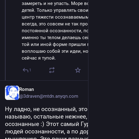
замереть и не упасть. Море волнуется раз, у 
детей. Только управлять своим телом, сохраняя 
центр тяжести осознаваемым как и движения, 
всегда, это совсем не так просто. Это требует 
постоянной осознанности, понимания, что 
именно ты телом делаешь сейчас. К идее Дао в 
той или иной форме пришли многие. Иногда я 
воплошаю собой эти идеи, но чаще я помню, что 
сейчас я тупой.
1
Roman
@3draven@mtdn.anyqn.com
Ну ладно, не осознанный, это я так себя 
называю, остальные нежнее, пусть будут не 
осознанные :) Этот самый Гурджиев учил 
людей осознанности, а по дороге еще и 
мышлению. Это вещи разные и обе я был бы 