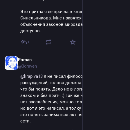
Это притча я ее прочла в книге Валерия 
Синельникова. Мне нравятся его простые 
объяснения законов мироздания. Все просто и 
доступно.
1
Roman
May 9, 2025
@3draven
@
krapiva13
 я не писал философско-логических 
рассуждений, голова должна по другому работать 
что бы понять. Дело не в логике, с которой я 
знаком и без притч :) Так же например в ци-гун, 
нет расслабления, можно только не напрягаться, 
но вот я это написал, а толку ноль, нужно что бы 
это понять заниматься лкт пять, а так, это слова в 
сети.