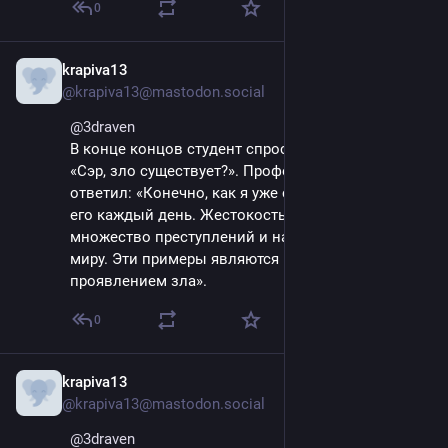
0
krapiva13
May 9, 2025
@krapiva13@mastodon.social
@
3draven
В конце концов студент спросил профессора: 
«Сэр, зло существует?». Профессор неуверенно 
ответил: «Конечно, как я уже сказал. Мы видим 
его каждый день. Жестокость между людьми, 
множество преступлений и насилия по всему 
миру. Эти примеры являются ничем иным, как 
проявлением зла».
0
krapiva13
May 9, 2025
@krapiva13@mastodon.social
@
3draven