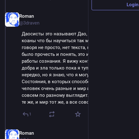
Login
Roman
May 9, 2025
@3draven
Даосисты это называют Дао, буддисты решают 
коаны что бы научиться так мыслить. Это вообще 
говоря не просто, нет текста, который бы можно 
было прочесть и понять, это именно, что способ 
работы сознания. Я вижу контрастный мир из 
добра и зла только пока я тупой, я такой бываю 
нередко, но я знаю, что я могу быть и другим. 
Состояния, в которых способен пребывать 
человек очень разные и мир из этих состояний 
совсем по разному выглядит. Вроде бы и слова 
те же, и мир тот же, а все совсем другое.
1
Roman
May 9, 2025