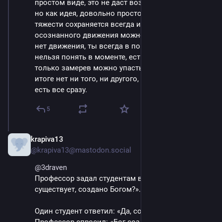
простом виде, это не даст возможности так жить, 
но как идея, довольно просто. Если центр 
тяжести сохраняется всегда и в любой момент 
осознанного движения можно остановиться, то 
нет движения, ты всегда в покое, но так же и 
нельзя понять в моменте, есть ли покой, так как 
только замерев можно упасть или не упасть. В 
итоге нет ни того, ни другого, есть только Дао, 
есть все сразу.
5
krapiva13
May 9, 2025
@krapiva13@mastodon.social
@
3draven
Профессор задал студентам вопрос: «Всё, что 
существует, создано Богом?». 
Один студент ответил: «Да, создано Богом». 