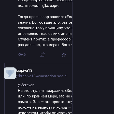
Профессор спросил: «Бог создал всё?». Студент 
подтвердил: «Да, сэр». 
Тогда профессор заявил: «Если Бог создал всё, 
значит, Бог создал зло, раз оно существует. И 
согласно тому принципу, что наши дела 
определяют нас самих, значит, Бог есть зло». 
Студент притих, а профессор похвалился, что ещё 
раз доказал, что вера в Бога — это миф.
0
krapiva13
May 9, 2025
*
@krapiva13@mastodon.social
@
3draven
На это студент возразил: «Зла не существует, сэр, 
или, по крайней мере, его не существует для него 
самого. Зло — это просто отсутствие Бога. Оно 
похоже на темноту и холод — слово, созданное 
человеком, чтобы описать отсутствие Бога».