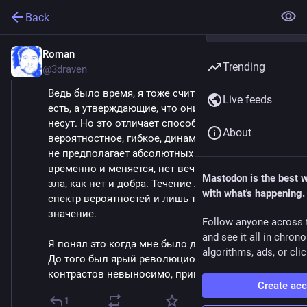
Back
Roman
May 9, 2025
Trending
@3draven
Ведь было время, я тоже считал, что добро и зло 
Live feeds
есть, а утверждающие, что они субъективны хрень 
несут. Но это отличает способы мыслить, 
About
вероятностное, гибкое, динамическое мышление 
не предполагает абсолютных оценок. Все 
временно и меняется, нет вечного идеального 
Mastodon is the best 
зла, как нет и добра. Течение жизни включает 
with what's happening.
спектр вероятностей и лишь тенденции имеют 
значение.
Follow anyone across 
and see it all in chron
Я понял это когда мне было двадцать три года. 
algorithms, ads, or clic
До того был ярый революционер :) Жить в мире 
контрастов невыносимо, пришлось поумнеть.
Create ac
1