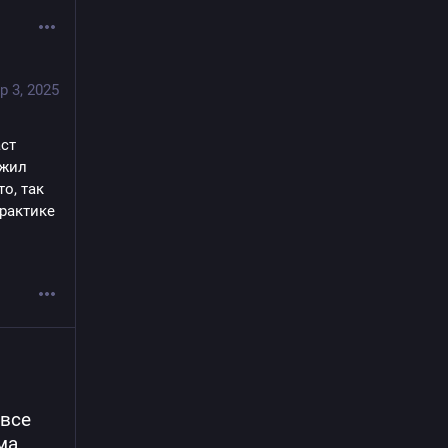
p 3, 2025
ст 
жил 
, так 
рактике 
все 
а 