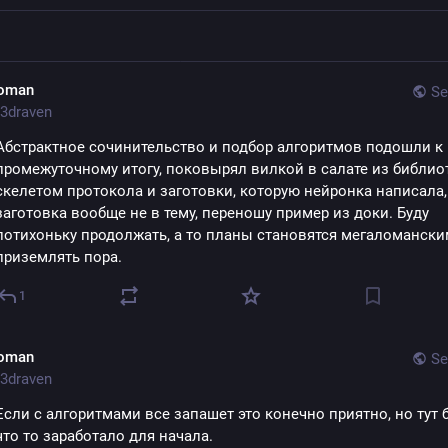
oman
Se
3draven
Абстрактное сочинительство и подбор алгоритмов подошли к 
промежуточному итогу, поковырял вилкой в салате из библиот
скелетом протокола и заготовки, которую нейронка написала, 
заготовка вообще не в тему, переношу пример из доки. Буду 
потихоньку продолжать, а то планы становятся мегаломанским
приземлять пора.
1
oman
Se
3draven
Если с алгоритмами все запашет это конечно приятно, но тут б
что то заработало для начала.