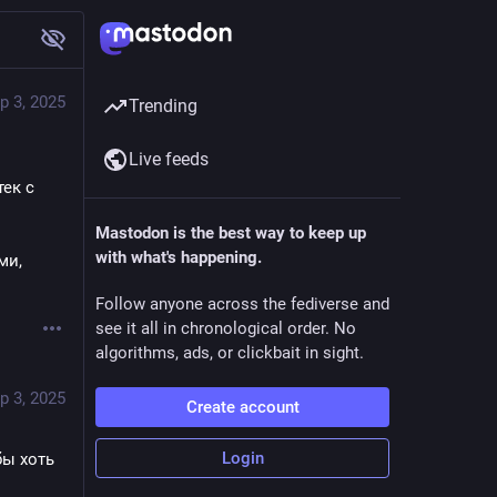
p 3, 2025
Trending
Live feeds
ек с 
Mastodon is the best way to keep up
with what's happening.
и, 
Follow anyone across the fediverse and
see it all in chronological order. No
algorithms, ads, or clickbait in sight.
p 3, 2025
Create account
Login
ы хоть 