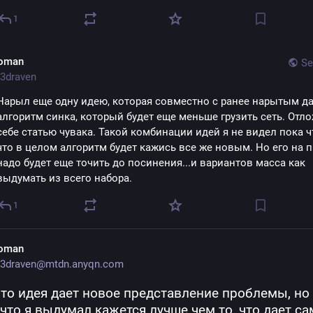
1
oman
Se
3draven
Нарыл еще одну идею, которая совместно с ранее нарытым да
алгоритм синка, который будет еще меньше грузить сеть. Отло
себе статью чувака. Такой комбинации идей я не видел пока что
что в целом алгоритм будет кажись все же новым. Но его на п
надо будет еще точить до посинения...и вариантов масса как 
выдумать из всего набора.
1
oman
3draven@mtdn.anyqn.com
то идея дает новое представление проблемы, но 
 что я выдумал кажется лучше чем то, что дает сам