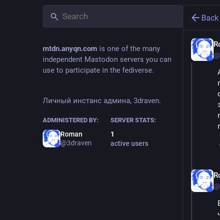
Back
R
mtdn.anyqn.com
is one of the many
@
independent Mastodon servers you can
use to participate in the fediverse.
Личный инстанс админа, 3draven.
ADMINISTERED BY:
SERVER STATS:
Roman
1
@3draven
active users
R
@