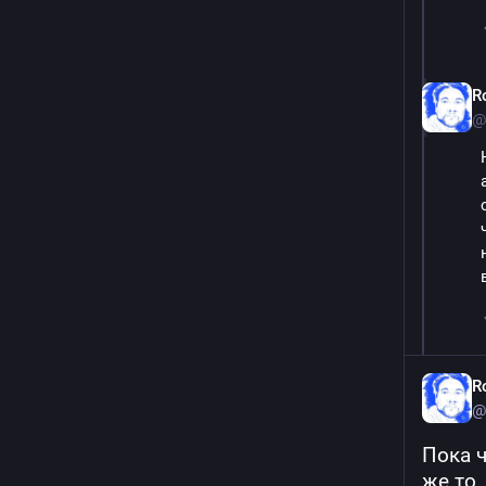
R
@
R
@
Пока ч
же то,