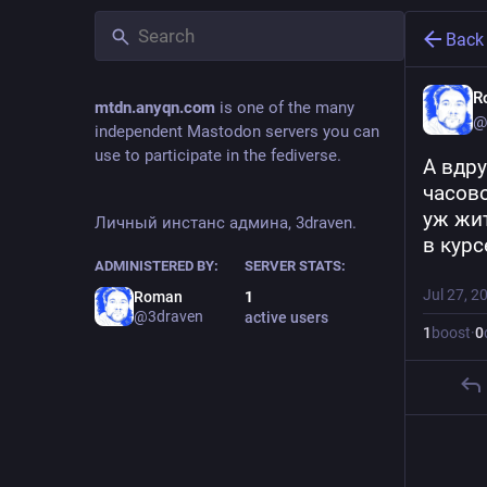
Back
R
mtdn.anyqn.com
is one of the many
@
independent Mastodon servers you can
use to participate in the fediverse.
А вдру
часов
уж жит
Личный инстанс админа, 3draven.
в курс
ADMINISTERED BY:
SERVER STATS:
Jul 27, 2
Roman
1
@3draven
active users
1
boost
·
0