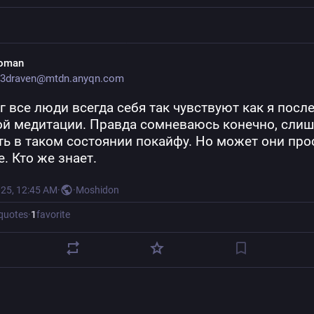
oman
3draven@mtdn.anyqn.com
г все люди всегда себя так чувствуют как я после
ой медитации. Правда сомневаюсь конечно, слиш
ь в таком состоянии покайфу. Но может они прос
е. Кто же знает.
025, 12:45 AM
·
·
Moshidon
quotes
·
1
favorite