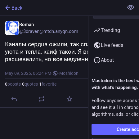
Back
Roman
Trending
@3draven@mtdn.anyqn.com
Каналы сердца ожили, так спать хочется от 
Live feeds
уюта и тепла, кайф такой. Я все пытаюсь их 
расшевелить, но все медленно идет.
About
May 09, 2025, 06:24 PM
·
·
Moshidon
Mastodon is the best 
0
boosts
·
0
quotes
·
1
favorite
with what's happening.
Follow anyone across 
and see it all in chron
algorithms, ads, or clic
Create ac