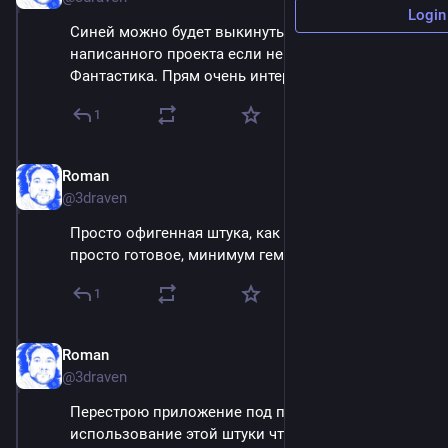
Login
Синей можно будет выкинуть половину 
написанного проекта если не больше. 
Фантастика. Прям очень интересно.
1
Roman
Apr 15, 2025
@3draven
Просто офигенная штука, как пока кажется. Все 
просто готовое, минимум гемора.
1
Roman
Apr 15, 2025
@3draven
Перестрою приложение под прямое 
использование этой штуки что ли. Пока 