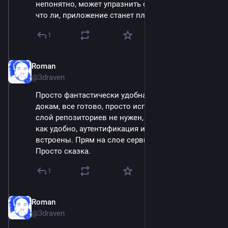
непонятно, может упразнить слой репозиториев 
что ли, приложение станет плоским вероятно.
1
Roman
Apr 16, 2025
@3draven
Просто фантастически удобная штука судя по 
докам, все готово, просто используй. При этом 
слой репозиториев не нужен, схем нет или есть, 
как удобно, аутентификация и авторизация 
встроены. Прям на слое сервисов юзай и все. 
Просто сказка.
1
Roman
Apr 16, 2025
@3draven