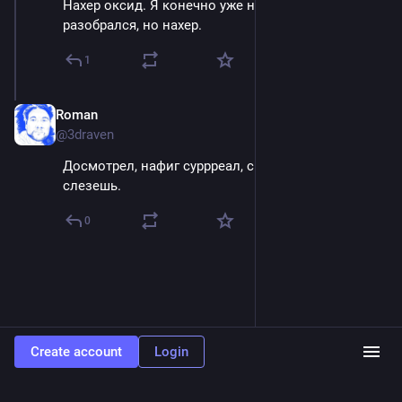
Нахер оксид. Я конечно уже написал и 
разобрался, но нахер.
1
Roman
Apr 16, 2025
@3draven
Досмотрел, нафиг суррреал, с нее потом хрен 
слезешь.
0
Create account
Login