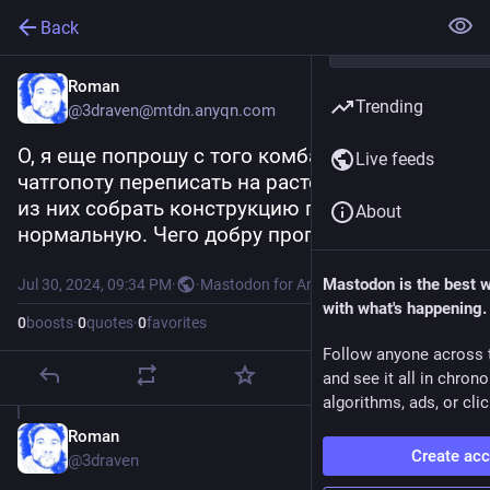
Back
Roman
Trending
@3draven@mtdn.anyqn.com
О, я еще попрошу с того комбайна тесты 
Live feeds
чатгопоту переписать на расте. Если прокатит 
из них собрать конструкцию потом 
About
нормальную. Чего добру пропадать.
Mastodon is the best 
Jul 30, 2024, 09:34 PM
·
·
Mastodon for Android
with what's happening.
0
boosts
·
0
quotes
·
0
favorites
Follow anyone across 
and see it all in chron
algorithms, ads, or clic
Roman
Jul 30, 2024
Create ac
@3draven