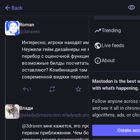
Back
Roman
Sep 14, 2023
Trending
@3draven
Интересно, игроки находят имбалансные билды. 
Live feeds
Неужели гейм дизайнеры не могут зарядить 
перебор с оценочной функцией что бы все 
About
возможные билды посчитать? Или это спецом 
оставляют? Комбинаций там не так много для 
современной видяхи перелопатить.
Mastodon is the best 
with what's happening.
1
Follow anyone across 
Влади
and see it all in chron
Sep 14, 2023
@wlady@mastodon.wladyspb.pro
algorithms, ads, or clic
@
3draven
 мне кажется, это просто только при 
Create ac
первом приближении. Чем больше игровых 
механик может взаимодействовать друг с другом, 