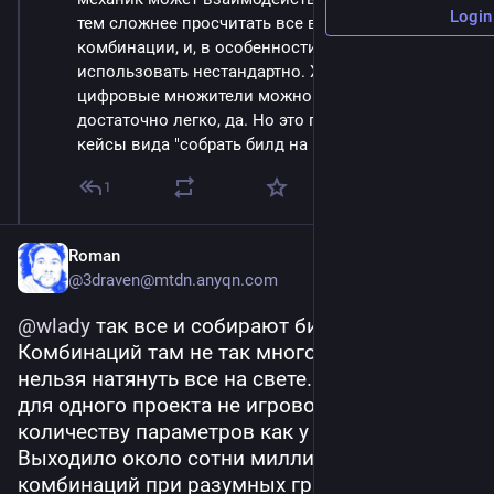
Login
тем сложнее просчитать все возможные 
комбинации, и, в особенности, то как их могут 
использовать нестандартно. Хотя чисто 
цифровые множители можно просчитать 
достаточно легко, да. Но это покрывает только 
кейсы вида "собрать билд на 100500 дпс".
1
Roman
@3draven@mtdn.anyqn.com
@
wlady
 так все и собирают билды на дпс. 
Комбинаций там не так много, на героя 
нельзя натянуть все на свете. Я как то считал 
для одного проекта не игрового, примерно по 
количеству параметров как у перса. 
Выходило около сотни миллиардов 
комбинаций при разумных границах 