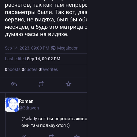
расчетов, так как там непрерывные 
параметры были. Так вот, даже медленный 
сервис, не видяха, был бы обсчитан за пару 
месяцев, а будь это матрица с параметрами, 
думаю часы на видяхе.
Sep 14, 2023, 09:00 PM
·
·
Megalodon
Last edited
Sep 14, 09:02 PM
0
boosts
·
0
quotes
·
0
favorites
Roman
Sep 14, 2023
@3draven
@
wlady
 вот бы спросить живого геймдиза, чем 
они там пользуются :)