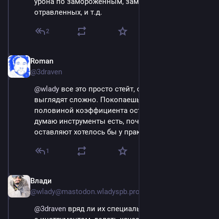
урона по замороженным, замораживать 
отравленных, и т.д.
2
Roman
Sep 14, 2023
@3draven
@
wlady
 все это просто стейт, они только 
выглядят сложно. Покопаешься и там три с 
половиной коэффициента останется :) Но, да, 
думаю инструменты есть, почему имбы 
оставляют хотелось бы у практика спросить.
1
Влади
Sep 14, 2023
@wlady@mastodon.wladyspb.pro
@
3draven
 вряд ли их специально оставляют. Даже 