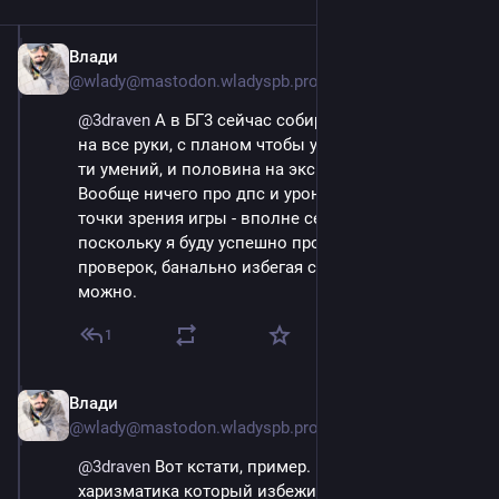
Влади
Sep 14, 2023
@wlady@mastodon.wladyspb.pro
@
3draven
 А в БГ3 сейчас собираю билд на мастера 
на все руки, с планом чтобы у него было 18 из 18-
ти умений, и половина на экспертном уровне. 
Вообще ничего про дпс и урон с защитой, но с 
точки зрения игры - вполне себе убер билд, 
поскольку я буду успешно пробрасывать кучу 
проверок, банально избегая схваток везде где 
можно.
1
Влади
Sep 14, 2023
@wlady@mastodon.wladyspb.pro
@
3draven
 Вот кстати, пример. Как убалансировать 
харизматика который избежит боя, мага который 