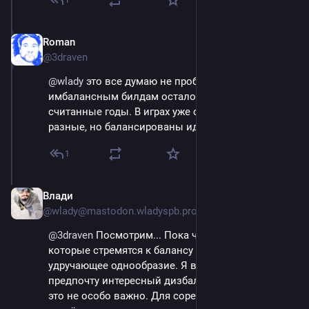
1
Roman
Sep 14, 2023
@3draven
@
wlady
 это все думаю не проблема. Скорее всего 
имбалансным билдам осталось существовать 
считанные годы. В играх уже скоро все будут 
разные, но балансированы идеально.
1
Влади
Sep 14, 2023
@wlady@mastodon.wladyspb.pro
@
3draven
 Посмотрим... Пока что я вижу как игры 
которые стремятся к балансу - уходят в 
удручающее однообразие. Я в этом плане 
предпочту интересный дизбаланс) Ну и для сингл 
это не особо важно. Для соревновательных уже 