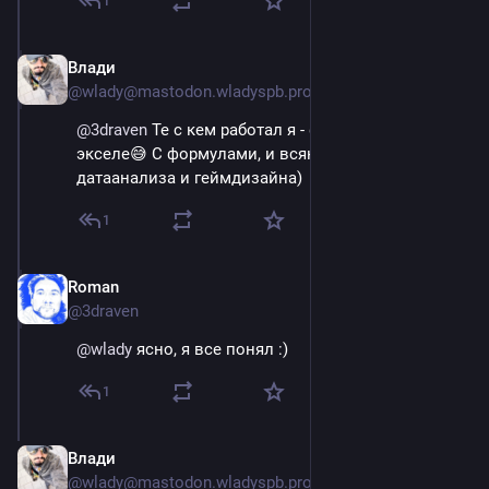
1
Влади
Sep 14, 2023
@wlady@mastodon.wladyspb.pro
@
3draven
 Те с кем работал я - фигачили графики в 
экселе😅 С формулами, и всяким таким. На стыке 
датаанализа и геймдизайна)
1
Roman
Sep 14, 2023
@3draven
@
wlady
 ясно, я все понял :)
1
Влади
Sep 14, 2023
@wlady@mastodon.wladyspb.pro