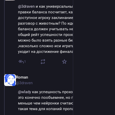
@
3draven
 и как универсальный инструмент для 
правки баланса посчитает, какой эффект окажет 
доступное игроку заклинание создания воды или 
разговор с животным? По идее, такой рассчет 
баланса должен учитывать не дпс, а какой-то 
общий рейт успешности прохождения, чтобы 
можно было взять разные билды и сравнить 
,насколько сложно иси играть и сколько времени 
уходит на достижение финала.
1
Roman
Sep 14, 2023
@3draven
@
wlady
 как успешность прохождения всей игры, 
это конечно пообъемнее, но подозреваю намного 
меньше чем нейронки считаются нынешние. Эх, 
такая тема для копаний пропадает!