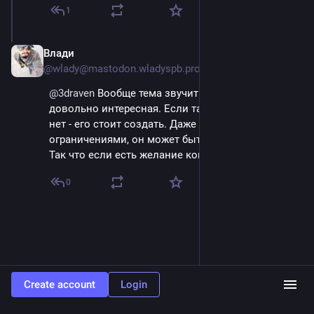
1
Влади
Sep 14, 2023
@wlady@mastodon.wladyspb.pro
@
3draven
 Вообще тема звучит как реально 
довольно интересная. Если такого инструмента 
нет - его стоит создать. Даже с имеющимися 
ограничениями, он может быть очень полезен. 
Так что если есть желание копать - копай)
0
Create account
Login