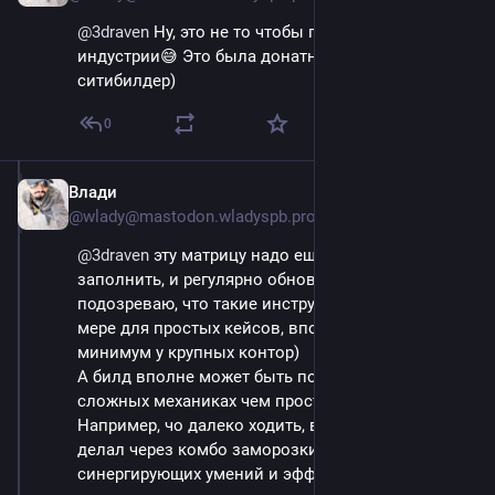
@
3draven
 Ну, это не то чтобы показатель для всей 
индустрии😅 Это была донатная браузерка - 
ситибилдер)
0
Влади
Sep 14, 2023
@wlady@mastodon.wladyspb.pro
@
3draven
 эту матрицу надо ещё правильно 
заполнить, и регулярно обновлять. Но вообще 
подозреваю, что такие инструменты, по крайней 
мере для простых кейсов, вполне себе есть, как 
минимум у крупных контор)
А билд вполне может быть построен на более 
сложных механиках чем просто сумма урона. 
Например, чо далеко ходить, в д4 я себе билд 
делал через комбо заморозки. Там куча 
синергирующих умений и эффектов, типа +20% 