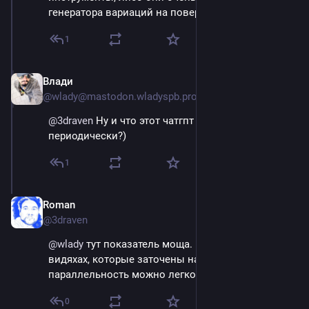
генератора вариаций на поверхности.
1
Влади
Sep 14, 2023
@wlady@mastodon.wladyspb.pro
@
3draven
 Ну и что этот чатгпт выдаёт 
периодически?)
1
Roman
Sep 14, 2023
@3draven
@
wlady
 тут показатель моща. Этим способом на 
видяхах, которые заточены на матрицы и 
параллельность можно легко переборы делать.
0