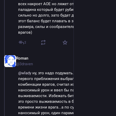
всех накроет АОЕ но ляжет от пары тычек, и 
паладина который будет рубить врагов поштучно, 
сильно но долго, зато будет держать урон. И как 
этот баланс будет плавать в зависимости от 
размера, силы и сообразительности пачки 
врагов)
2
Roman
Sep 14, 2023
@3draven
@
wlady
 ну, это надо подумать. Но я бы для 
первого приближения выбрал битвы. Собирал бы 
комбинации врагов, считал их время смерти и 
наносимый урон и ввел бы параметр 
выживаемости. Избежать битвы или поубивать 
это просто выживаемость в битве. С учетом 
времени жизни врага...а по сути суммарный 
наносимый урон, один параметр, влияющий на 