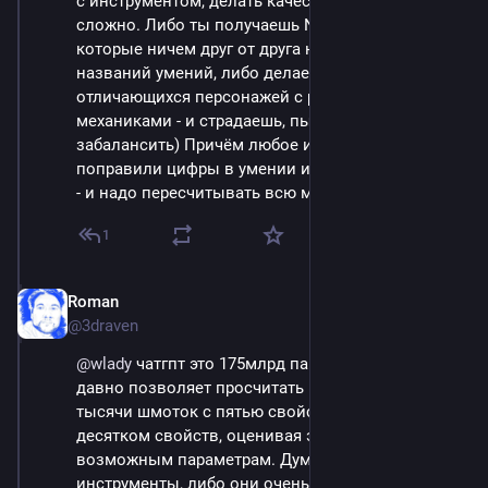
с инструментом, делать качественный баланс 
сложно. Либо ты получаешь N вариантов, 
которые ничем друг от друга не отличаются кроме 
названий умений, либо делаешь уникальных, 
отличающихся персонажей с разными 
механиками - и страдаешь, пытаясь их 
забалансить) Причём любое изменение - чуть 
поправили цифры в умении или добавили новое 
- и надо пересчитывать всю матрицу.
1
Roman
Sep 14, 2023
@3draven
@
wlady
 чатгпт это 175млрд параметров :) Моща 
давно позволяет просчитать взаимодействие 
тысячи шмоток с пятью свойствами перса и 
десятком свойств, оценивая это по всем 
возможным параметрам. Думаю либо есть 
инструменты, либо они очень скоро будут, идея 