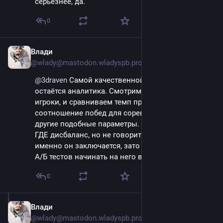
серьёзнее, да.
0
Влади
Sep 14, 2023
@wlady@mastodon.wladyspb.pro
@
3draven
 Самой качественной метрикой всё ещё 
остаётся аналитика. Смотрим, за кого играют 
игроки, и сравниваем темп прохождения, 
соотношение побед для соревновательных игр, и 
другие подобные параметры. Это даёт понимание 
ГДЕ дисбаланс, но не говорит о том, в чём 
именно он заключается, зато можно с помощью 
А/Б тестов начинать на него влиять.
0
Влади
Sep 14, 2023
@wlady@mastodon.wladyspb.pro