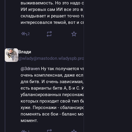
выживаемость. Но это надо сесть и подумать, в 
ИИ игровых сам ИИ все это в матрицу 
складывает и решает точно так же. Я не особо 
интересовался темой, вот и спросил.
2
Влади
Sep 14, 2023
@wlady@mastodon.wladyspb.pro
@
3draven
 Ну так получается что зависимость 
очень комплексная, даже если считать только 
для битв. И очень зависимая, что хуже. Вот у еас 
есть варианты битв А, Б и С. И три 
убалансированных персонажа, каждый из 
которых проходит свой тип битв лучше а чужие - 
хуже. Персонажи - сбалансированы. Но если 
поменять все бои - баланс может исчезнуть в 
момент.